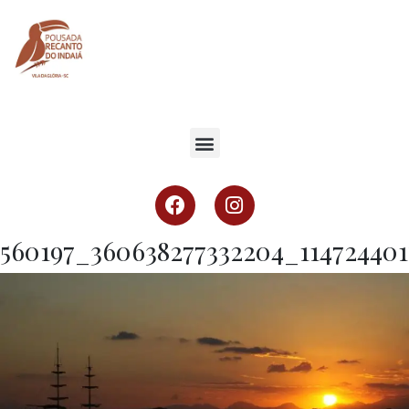
560197_360638277332204_11472440