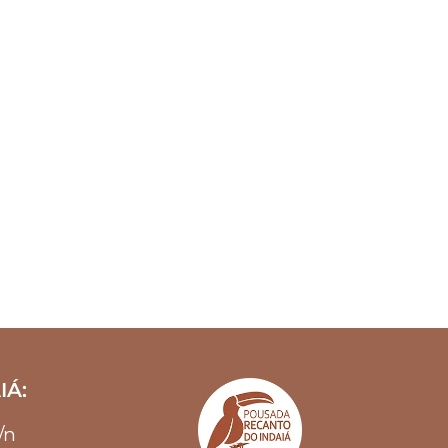
IÁ:
s/n