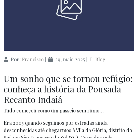
Por:
Francisco
|
29, maio 2025
|
Blog
Um sonho que se tornou refúgio:
conheça a história da Pousada
Recanto Indaiá
Tudo começou como um passeio sem rumo…
Era 2005 quando seguimos por estradas ainda
desconhecidas até chegarmos à Vila da Glória, distrito do
Saí, em São Francisco do Sul (SC). Cercados pela