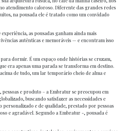
sua arquitetura rústica, no café da manhã caseiro, nos
no atendimento caloroso. Diferente das grandes redes
muitos, na pousada ele é tratado como um convidado
 experiência, as pousadas ganham ainda mais
 vivências autênticas e memoráveis — e encontram isso
 para dormir. É um espaço onde histórias se cruzam,
 que era apenas uma parada se transforma em destino.
ima de tudo, um lar temporário cheio de alma e
s, pessoas e produto – a Embratur se preocupou em
balizado, buscando satisfazer as necessidades e
to personalizado e de qualidade, prestado por pessoas
oso e agradável. Segundo a Embratur -, pousada é