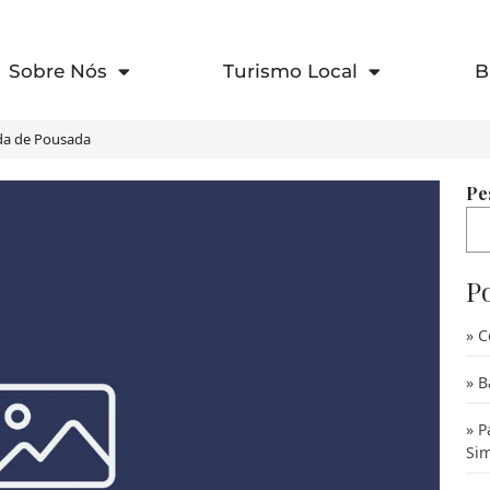
Sobre Nós
Turismo Local
B
a de Pousada
Pe
P
C
B
P
Sim