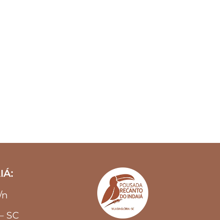
IÁ:
s/n
 – SC