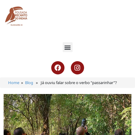
Home
»
Blog
» Já ouviu falar sobre o verbo “passarinhar”?